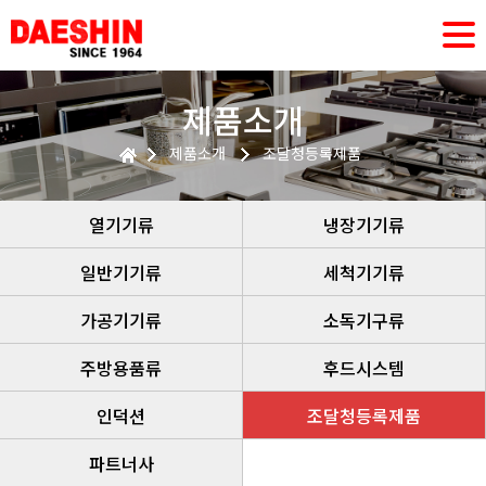
제품소개
제품소개
조달청등록제품
열기기류
냉장기기류
일반기기류
세척기기류
가공기기류
소독기구류
주방용품류
후드시스템
인덕션
조달청등록제품
파트너사