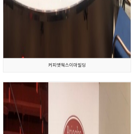
커피앳웍스이마빌딩