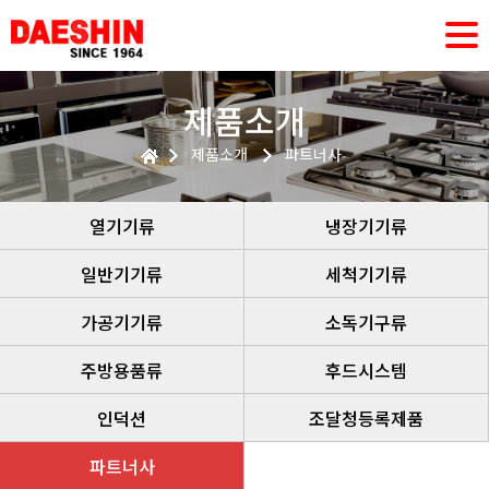
제품소개
제품소개
파트너사
열기기류
냉장기기류
일반기기류
세척기기류
가공기기류
소독기구류
주방용품류
후드시스템
인덕션
조달청등록제품
파트너사