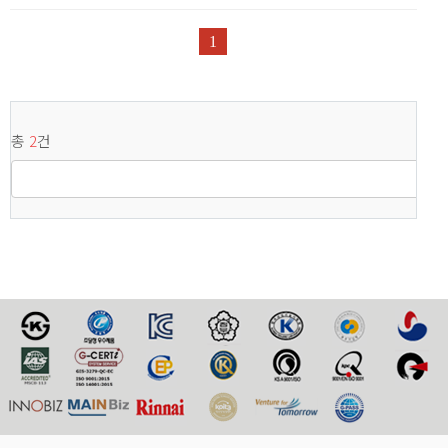
1
총
2
건