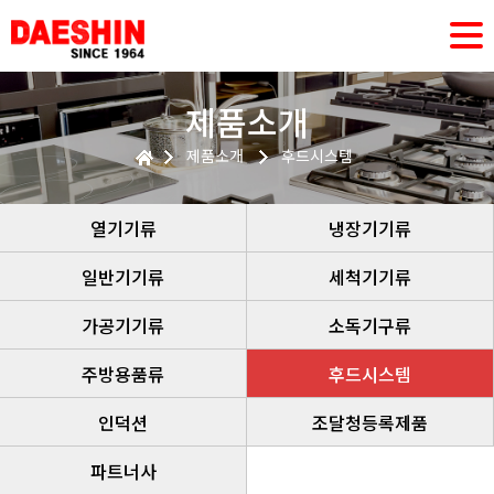
제품소개
제품소개
후드시스템
열기기류
냉장기기류
일반기기류
세척기기류
가공기기류
소독기구류
주방용품류
후드시스템
인덕션
조달청등록제품
파트너사