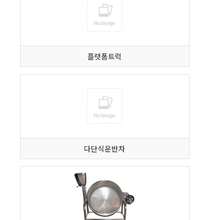
플랫폼트럭
다단식운반차