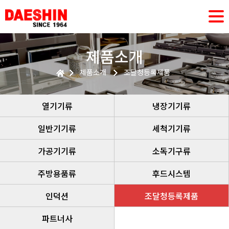
제품소개
제품소개
조달청등록제품
열기기류
냉장기기류
일반기기류
세척기기류
가공기기류
소독기구류
주방용품류
후드시스템
인덕션
조달청등록제품
파트너사