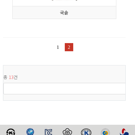
국솥
1
2
총
13
건